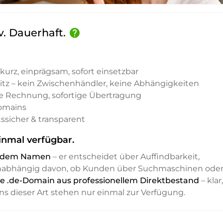
iv. Dauerhaft.
help
kurz, einprägsam, sofort einsetzbar
sitz – kein Zwischenhändler, keine Abhängigkeiten
e Rechnung, sofortige Übertragung
Domains
ssicher & transparent
inmal verfügbar.
it dem Namen
– er entscheidet über Auffindbarkeit,
unabhängig davon, ob Kunden über Suchmaschinen ode
eine .de-Domain aus professionellem Direktbestand
– klar,
ns dieser Art stehen nur einmal zur Verfügung.