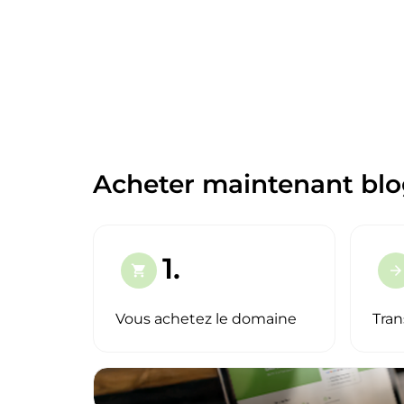
Acheter maintenant blog
1.
shopping_cart
arrow_forward
Vous achetez le domaine
Tran