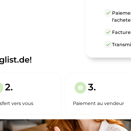
check
Paiemen
l'achet
check
Facture
check
Transmi
list.de!
2.
3.
paid
sfert vers vous
Paiement au vendeur